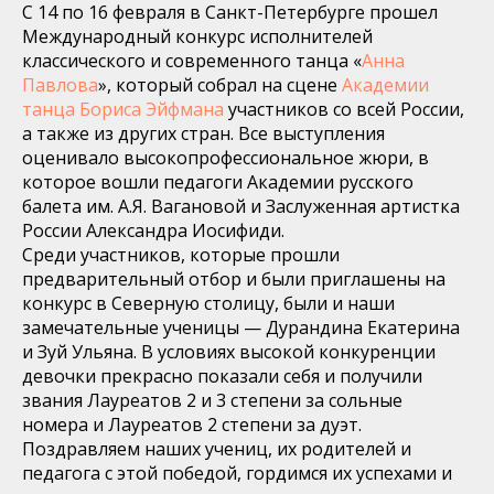
С 14 по 16 февраля в Санкт-Петербурге прошел
Международный конкурс исполнителей
классического и современного танца «
Анна
Павлова
», который собрал на сцене
Академии
танца Бориса Эйфмана
участников со всей России,
а также из других стран. Все выступления
оценивало высокопрофессиональное жюри, в
которое вошли педагоги Академии русского
балета им. А.Я. Вагановой и Заслуженная артистка
России Александра Иосифиди.
Среди участников, которые прошли
предварительный отбор и были приглашены на
конкурс в Северную столицу, были и наши
замечательные ученицы — Дурандина Екатерина
и Зуй Ульяна. В условиях высокой конкуренции
девочки прекрасно показали себя и получили
звания Лауреатов 2 и 3 степени за сольные
номера и Лауреатов 2 степени за дуэт.
Поздравляем наших учениц, их родителей и
педагога с этой победой, гордимся их успехами и